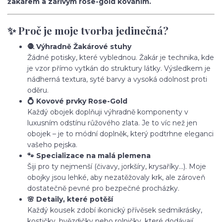
žakárem a zářivým rose-gold kováním.
✨ Proč je moje tvorba jedinečná?
🧶 Výhradně Žakárové stuhy
Žádné potisky, které vyblednou. Žakár je technika, kde
je vzor přímo vytkán do struktury látky. Výsledkem je
nádherná textura, syté barvy a vysoká odolnost proti
oděru.
💍 Kovové prvky Rose-Gold
Každý obojek doplňuji výhradně komponenty v
luxusním odstínu růžového zlata. Je to víc než jen
obojek – je to módní doplněk, který podtrhne eleganci
vašeho pejska.
🐾 Specializace na malá plemena
Šiji pro ty nejmenší (čivavy, jorkšíry, krysaříky...). Moje
obojky jsou lehké, aby nezatěžovaly krk, ale zároveň
dostatečně pevné pro bezpečné procházky.
🌸 Detaily, které potěší
Každý kousek zdobí ikonický přívěsek sedmikrásky,
kostičky, hvězdičky nebo rolničky, které dodávají