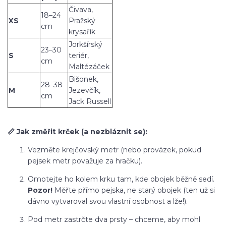
Čivava,
18–24
XS
Pražský
cm
krysařík
Jorkšírský
23–30
S
teriér,
cm
Maltézáček
Bišonek,
28–38
M
Jezevčík,
cm
Jack Russell
📏 Jak změřit krček (a nezbláznit se):
Vezměte krejčovský metr (nebo provázek, pokud
pejsek metr považuje za hračku).
Omotejte ho kolem krku tam, kde obojek běžně sedí.
Pozor!
Měřte přímo pejska, ne starý obojek (ten už si
dávno vytvaroval svou vlastní osobnost a lže!).
Pod metr zastrčte dva prsty – chceme, aby mohl