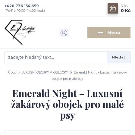
+420 736 154 659
0
ks
0 Kč
(Po-Pá, 10,00 -14,00 hod.)
Menu
Hledat
Úvod
LUXUSNÍ OBOJKY A OBLEČKY
Emerald Night – Luxusní žakárový
obojek pro malé psy
Emerald Night – Luxusní
žakárový obojek pro malé
psy