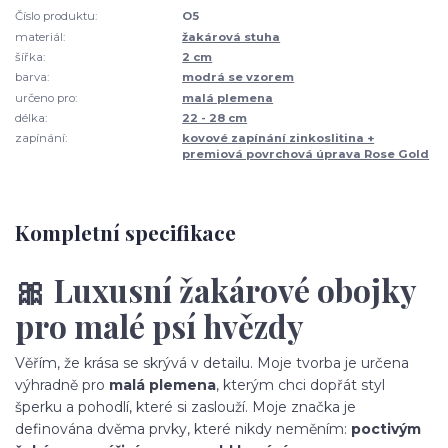
Číslo produktu:
O5
materiál:
žakárová stuha
šířka:
2 cm
barva:
modrá se vzorem
určeno pro:
malá plemena
délka:
22 - 28 cm
zapínání:
kovové zapínání zinkoslitina +
premiová povrchová úprava Rose Gold
Kompletní specifikace
🎀 Luxusní žakárové obojky
pro malé psí hvězdy
Věřím, že krása se skrývá v detailu. Moje tvorba je určena
výhradně pro
malá plemena
, kterým chci dopřát styl
šperku a pohodlí, které si zaslouží. Moje značka je
definována dvěma prvky, které nikdy neměním:
poctivým