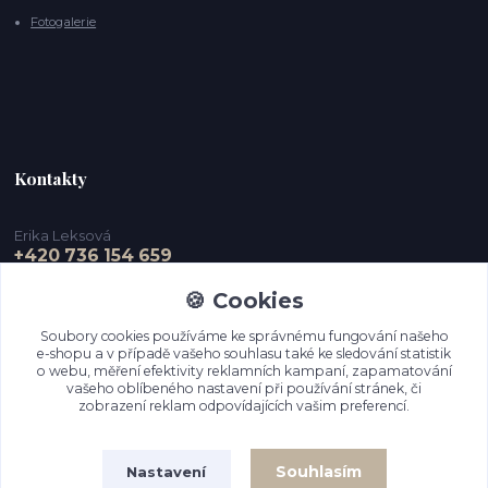
Fotogalerie
Kontakty
Erika Leksová
+420 736 154 659
🍪 Cookies
info@ejdesign.cz
Soubory cookies používáme ke správnému fungování našeho
e-shopu a v případě vašeho souhlasu také ke sledování statistik
o webu, měření efektivity reklamních kampaní, zapamatování
vašeho oblíbeného nastavení při používání stránek, či
zobrazení reklam odpovídajících vašim preferencí.
Souhlasím
Nastavení
Upravit sběr cookies.