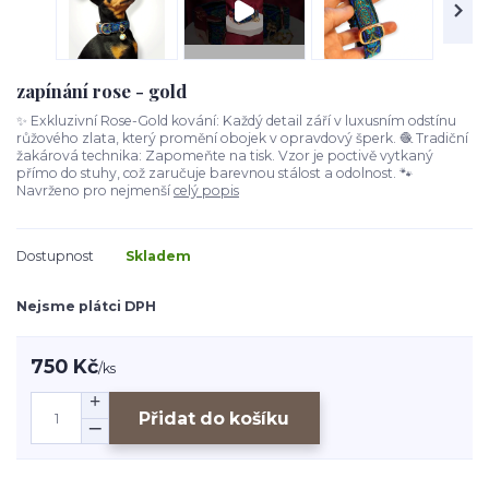
zapínání rose - gold
✨ Exkluzivní Rose-Gold kování: Každý detail září v luxusním odstínu
růžového zlata, který promění obojek v opravdový šperk. 🧶 Tradiční
žakárová technika: Zapomeňte na tisk. Vzor je poctivě vytkaný
přímo do stuhy, což zaručuje barevnou stálost a odolnost. 🐾
Navrženo pro nejmenší
celý popis
Dostupnost
Skladem
Nejsme plátci DPH
750 Kč
/
ks
Přidat do košíku