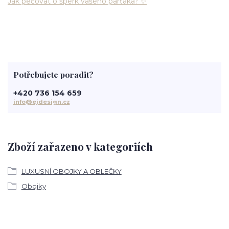
Jak pečovat o šperk vašeho parťáka? ✨
Potřebujete poradit?
+420 736 154 659
info@ejdesign.cz
Zboží zařazeno v kategoriích
LUXUSNÍ OBOJKY A OBLEČKY
Obojky