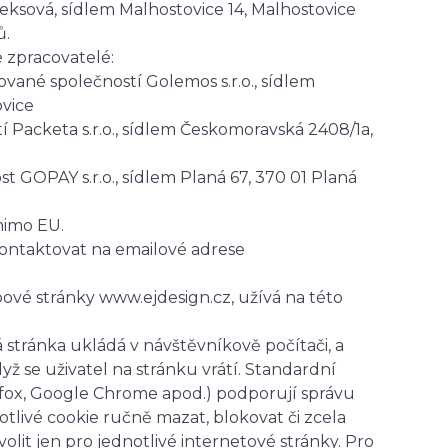
eksová, sídlem Malhostovice 14, Malhostovice
ů.
 zpracovatelé:
vané společností Golemos s.r.o., sídlem
ovice
 Packeta s.r.o., sídlem Českomoravská 2408/1a,
t GOPAY s.r.o., sídlem Planá 67, 370 01 Planá
mimo EU.
kontaktovat na emailové adrese
ové stránky www.ejdesign.cz, užívá na této
 stránka ukládá v návštěvníkově počítači, a
ž se uživatel na stránku vrátí. Standardní
refox, Google Chrome apod.) podporují správu
tlivé cookie ručně mazat, blokovat či zcela
volit jen pro jednotlivé internetové stránky. Pro