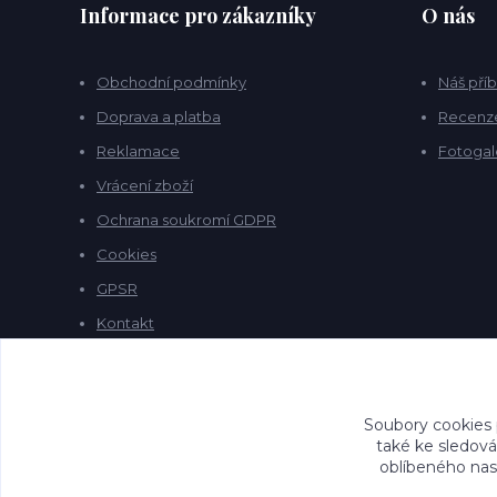
Informace pro zákazníky
O nás
Obchodní podmínky
Náš pří
Doprava a platba
Recenz
Reklamace
Fotogal
Vrácení zboží
Ochrana soukromí GDPR
Cookies
GPSR
Kontakt
Soubory cookies
také ke sledová
oblíbeného nast