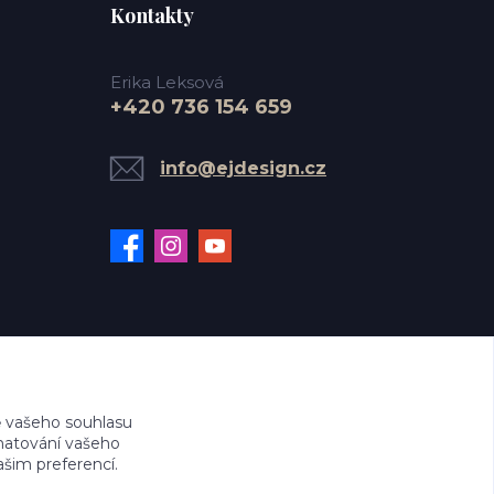
Kontakty
Erika Leksová
+420 736 154 659
info@ejdesign.cz
 vašeho souhlasu
amatování vašeho
ašim preferencí.