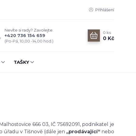
Přihlášení
Nevíte si rady? Zavolejte.
0
ks
+420 736 154 659
0 Kč
(Po-Pá, 10,00 -14,00 hod.)
TAŠKY
Malhostovice 666 03, IČ 75692091, podnikatel je
 úřadu v Tišnově (dále jen
„prodávající“
nebo