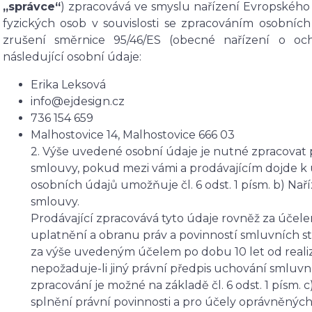
„správce“
) zpracovává ve smyslu nařízení Evropského
fyzických osob v souvislosti se zpracováním osobní
zrušení směrnice 95/46/ES (obecné nařízení o oc
následující osobní údaje:
Erika Leksová
info@ejdesign.cz
736 154 659
Malhostovice 14, Malhostovice 666 03
2. Výše uvedené osobní údaje je nutné zpracovat 
smlouvy, pokud mezi vámi a prodávajícím dojde k
osobních údajů umožňuje čl. 6 odst. 1 písm. b) Nař
smlouvy.
Prodávající zpracovává tyto údaje rovněž za úče
uplatnění a obranu práv a povinností smluvních st
za výše uvedeným účelem po dobu 10 let od realiz
nepožaduje-li jiný právní předpis uchování smlu
zpracování je možné na základě čl. 6 odst. 1 písm. c
splnění právní povinnosti a pro účely oprávněných