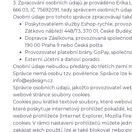
3. Zpracování osobních údajů je prováděno Erika L
666 03, IČ: 75692091, tedy správcem osobních údaj
Osobní údaje pro tohoto správce zpracovávají také
Poskytovatelem služby Eshop-rychle, provozo
Zátkovo nábřeží 448/73, 370 01, České Buděj
Dopravce Zásilkovna, provozovaná společností
190 00 Praha 9 nebo Česká pošta
Provozovatel platební brány GoPay, společnos
Externí účetní a daňoví poradci.
Osobní údaje nebudou předány do třetích zemí 
Správce nemá osobu tzv. pověřence. Správce lze 
info@ejdesign.cz
Správce osobních údajů, jakožto provozovatel web
webové stránce soubory cookies.
Cookies jsou krátké textové soubory, které webová
které poskytuje internetový prohlížeč pokaždé, kdy
webové prohlížeče (Internet Explorer, Mozilla Fi
cookies. V rámci nastavení prohlížečů můžete jedno
zakázat jejich použití, lze je také blokovat nebo po