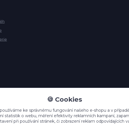
běh
e
erie
🍪 Cookies
 používáme ke správnému fungování našeho e-shopu a v případě
ní statistik o webu, měření efektivity reklamních kampaní, zap
avení při používání stránek, či zobrazení reklam odpovídajících v
Upravit sběr cookies.