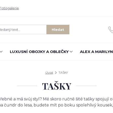
Fotogalerie
Hledat
LUXUSNÍ OBOJKY A OBLEČKY
ALEX A MARILYN
Úvod
TAŠKY
TAŠKY
ebné a má svůj styl? Mé skoro ručně šité tašky spojují or
na čundr do lesa, budete mít po boku spolehlivý kousek,