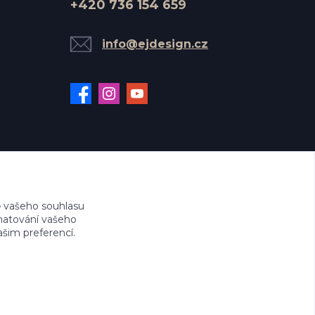
+420 736 154 659
info@ejdesign.cz
 vašeho souhlasu
amatování vašeho
ašim preferencí.