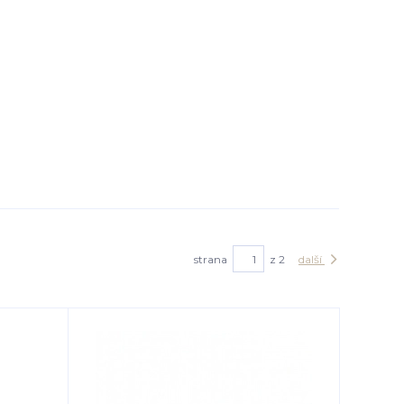
strana
z 2
další