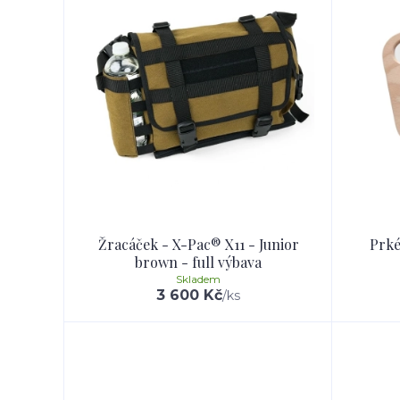
Žracáček - X-Pac® X11 - Junior
Prké
brown - full výbava
Skladem
3 600 Kč
/
ks