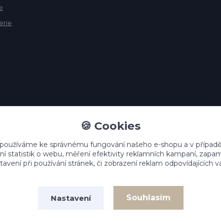
e
erie
🍪 Cookies
 používáme ke správnému fungování našeho e-shopu a v případě
ní statistik o webu, měření efektivity reklamních kampaní, zap
avení při používání stránek, či zobrazení reklam odpovídajících v
Upravit sběr cookies.
Souhlasím
Nastavení
Vytvořeno na
Eshop-rychle.cz