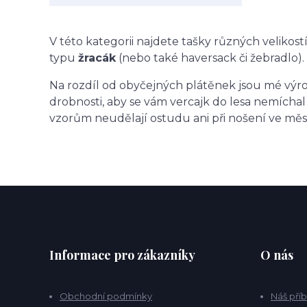
V této kategorii najdete tašky různých velikos
typu
žracák
(nebo také haversack či žebradlo).
Na rozdíl od obyčejných plátěnek jsou mé výrob
drobnosti, aby se vám vercajk do lesa nemíchal
vzorům neudělají ostudu ani při nošení ve městě
Informace pro zákazníky
O nás
Obchodní podmínky
Náš pří