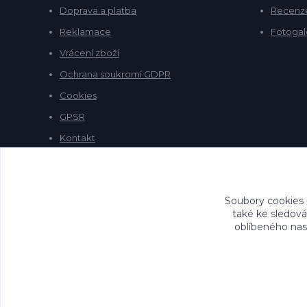
Doprava a platba
Recenz
Reklamace
Fotogal
Vrácení zboží
Ochrana soukromí GDPR
Cookies
GPSR
Kontakt
Soubory cookies
také ke sledová
oblíbeného nast