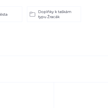
Doplňky k taškám
ěsta
typu Žracák