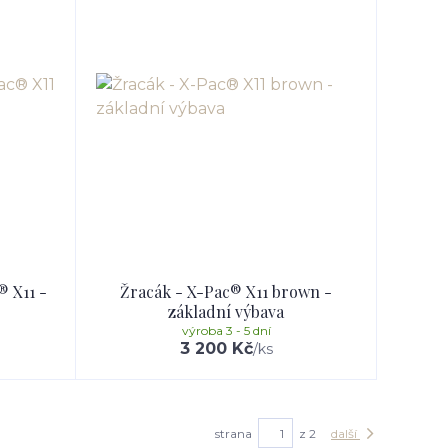
® X11 -
Žracák - X-Pac® X11 brown -
základní výbava
výroba 3 - 5 dní
3 200 Kč
/
ks
strana
z 2
další