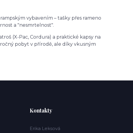
kým trampským vybavením – tašky přes rameno
rnost a "nesmrtelnost".
troš (X-Pac, Cordura) a praktické kapsy na
áročný pobyt v přírodě, ale díky vkusným
Kontakty
Erika Leksová