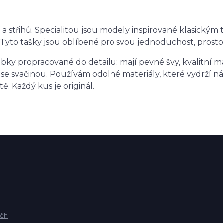
tí a střihů. Specialitou jsou modely inspirované klasic
 Tyto tašky jsou oblíbené pro svou jednoduchost, prosto
ky propracované do detailu: mají pevné švy, kvalitní ma
 se svačinou. Používám odolné materiály, které vydrží n
. Každý kus je originál.
běh