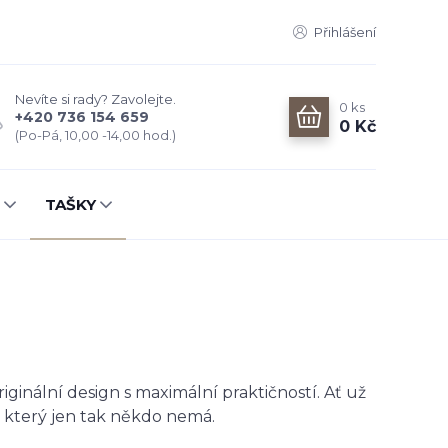
Přihlášení
Nevíte si rady? Zavolejte.
0
ks
+420 736 154 659
0 Kč
(Po-Pá, 10,00 -14,00 hod.)
TAŠKY
iginální design s maximální praktičností. Ať už
 který jen tak někdo nemá.