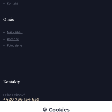
Kontakt
O nás
Náš příběh
Recenze
Fotogalerie
Kontakty
Erika Leksová
+420 736 154 659
🍪 Cookies
info@ejdesign.cz