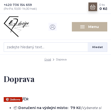
+420 736 154 659
0
ks
0 Kč
(Po-Pá, 10,00 -14,00 hod.)
Menu
Hledat
Úvod
Doprava
Doprava
/ČR
📦
Doručení na výdejní místo:
79 Kč
(Vyberete si