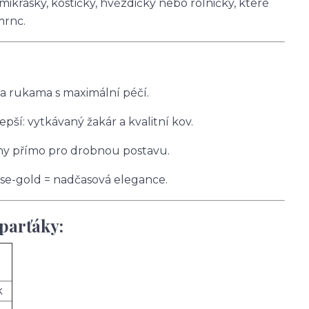
ikrásky, kostičky, hvězdičky nebo rolničky, které
mrnc.
 rukama s maximální péčí.
pší: vytkávaný žakár a kvalitní kov.
ženy přímo pro drobnou postavu.
rose-gold = nadčasová elegance.
parťáky:
k