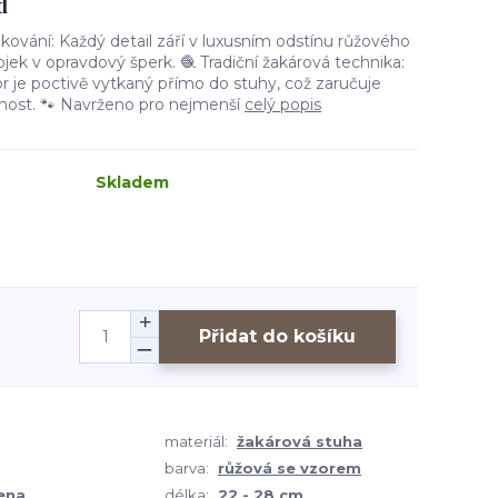
d
kování: Každý detail září v luxusním odstínu růžového
ojek v opravdový šperk. 🧶 Tradiční žakárová technika:
r je poctivě vytkaný přímo do stuhy, což zaručuje
lnost. 🐾 Navrženo pro nejmenší
celý popis
Skladem
Přidat do košíku
materiál:
žakárová stuha
barva:
růžová se vzorem
ena
délka:
22 - 28 cm