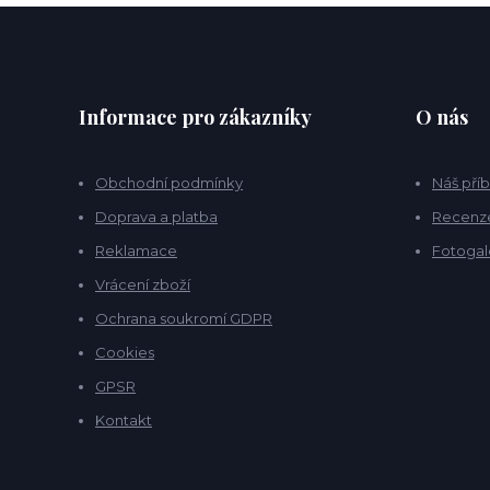
Informace pro zákazníky
O nás
Obchodní podmínky
Náš pří
Doprava a platba
Recenz
Reklamace
Fotogal
Vrácení zboží
Ochrana soukromí GDPR
Cookies
GPSR
Kontakt