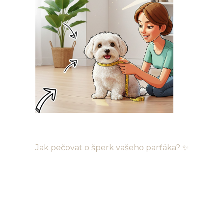
Jak pečovat o šperk vašeho parťáka? ✨