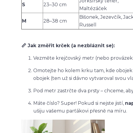
Jorkšírský teriér,
S
23–30 cm
Maltézáček
Bišonek, Jezevčík, Jac
M
28–38 cm
Russell
📏 Jak změřit krček (a nezbláznit se):
Vezměte krejčovský metr (nebo provázek,
Omotejte ho kolem krku tam, kde obojek
obojek (ten už si dávno vytvaroval svou vla
Pod metr zastrčte dva prsty – chceme, aby
Máte číslo? Super! Pokud si nejste jistí,
na
ušiju vašemu parťákovi přesně na míru.