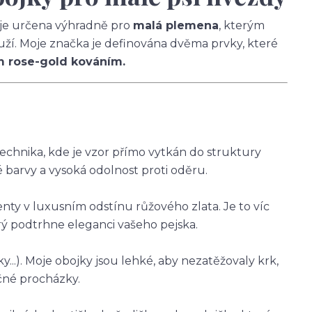
a je určena výhradně pro
malá plemena
, kterým
louží. Moje značka je definována dvěma prvky, které
m rose-gold kováním.
technika, kde je vzor přímo vytkán do struktury
é barvy a vysoká odolnost proti oděru.
ty v luxusním odstínu růžového zlata. Je to víc
rý podtrhne eleganci vašeho pejska.
říky...). Moje obojky jsou lehké, aby nezatěžovaly krk,
čné procházky.