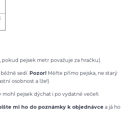
k
 pokud pejsek metr považuje za hračku).
 běžně sedí.
Pozor!
Měřte přímo pejska, ne starý
stní osobnost a lže!).
 mohl pejsek dýchat i po vydatné večeři.
pište mi ho do poznámky k objednávce
a já ho