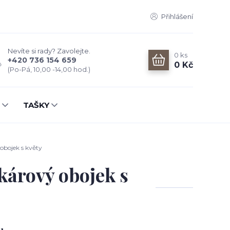
Přihlášení
Nevíte si rady? Zavolejte.
0
ks
+420 736 154 659
0 Kč
(Po-Pá, 10,00 -14,00 hod.)
TAŠKY
obojek s květy
kárový obojek s