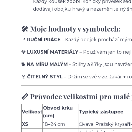
Každý kousek zdobí ikonický přívěsek sedm
dodávají obojku hravý a nezaměnitelný š
🛠️ Moje hodnoty v symbolech:
📍
RUČNÍ PRÁCE
– Každý obojek prochází mýma
💎
LUXUSNÍ MATERIÁLY
– Používám jen to nejle
🐕
NA MÍRU MALÝM
– Střihy a šířky jsou navr
🎀
ČITELNÝ STYL
– Držím se své vize: žakár + 
📏 Průvodce velikostmi pro malé 
Obvod krku
Velikost
Typický zástupce
(cm)
XS
18–24 cm
Čivava, Pražský krysaří