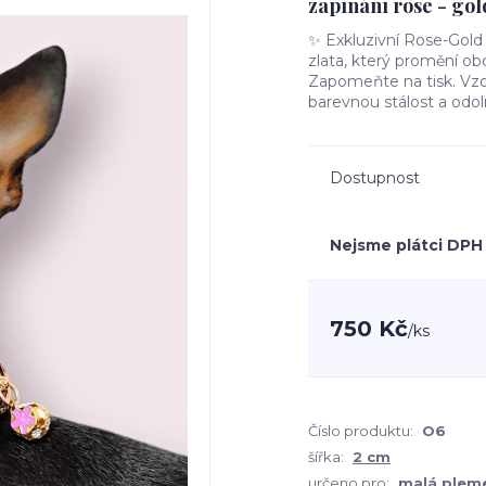
zapínání rose - gol
✨ Exkluzivní Rose-Gold 
zlata, který promění ob
Zapomeňte na tisk. Vzo
barevnou stálost a odo
Dostupnost
Nejsme plátci DPH
750 Kč
/
ks
Číslo produktu:
O6
šířka:
2 cm
určeno pro:
malá plem