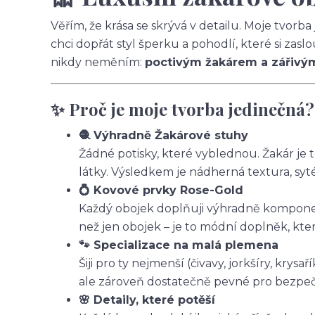
Věřím, že krása se skrývá v detailu. Moje tvorb
chci dopřát styl šperku a pohodlí, které si zas
nikdy neměním:
poctivým žakárem a zářivý
✨ Proč je moje tvorba jedinečná?
🧶 Výhradně Žakárové stuhy
Žádné potisky, které vyblednou. Žakár je 
látky. Výsledkem je nádherná textura, syt
💍 Kovové prvky Rose-Gold
Každý obojek doplňuji výhradně komponen
než jen obojek – je to módní doplněk, kte
🐾 Specializace na malá plemena
Šiji pro ty nejmenší (čivavy, jorkšíry, krysa
ale zároveň dostatečně pevné pro bezpe
🌸 Detaily, které potěší