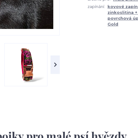
zapínání:
kovové zapín
zinkoslitina 
povrchová úp
Gold
bojky pro malé psí hvězdy