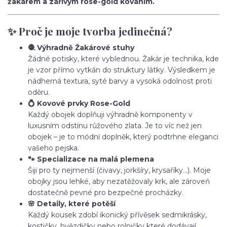
žakárem a zářivým rose-gold kováním.
✨ Proč je moje tvorba jedinečná?
🧶 Výhradně Žakárové stuhy
Žádné potisky, které vyblednou. Žakár je technika, kde
je vzor přímo vytkán do struktury látky. Výsledkem je
nádherná textura, syté barvy a vysoká odolnost proti
oděru.
💍 Kovové prvky Rose-Gold
Každý obojek doplňuji výhradně komponenty v
luxusním odstínu růžového zlata. Je to víc než jen
obojek – je to módní doplněk, který podtrhne eleganci
vašeho pejska.
🐾 Specializace na malá plemena
Šiji pro ty nejmenší (čivavy, jorkšíry, krysaříky...). Moje
obojky jsou lehké, aby nezatěžovaly krk, ale zároveň
dostatečně pevné pro bezpečné procházky.
🌸 Detaily, které potěší
Každý kousek zdobí ikonický přívěsek sedmikrásky,
kostičky, hvězdičky nebo rolničky které dodávají