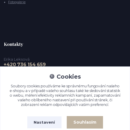
Fotogalerie
Kontakty
Erika Leksová
+420 736 154 659
🍪 Cookies
info@ejdesign.cz
Soubory cookies používáme ke správnému fungování našeho
e-shopu a v případě vašeho souhlasu také ke sledování statistik
o webu, měření efektivity reklamních kampaní, zapamatování
vašeho oblíbeného nastavení při používání stránek, či
zobrazení reklam odpovídajících vašim preferencí.
Souhlasím
Nastavení
Upravit sběr cookies.