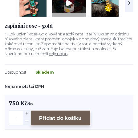
zapínání rose - gold
✨ Exkluzivní Rose-Gold kování: Každý detail září v luxusním odstínu
růžového zlata, který promění obojek v opravdový šperk. 🧶 Tradiční
žakárová technika: Zapomeňte na tisk. Vzor je poctivě vytkaný
přímo do stuhy, což zaručuje barevnou stálost a odolnost. 🐾
Navrženo pro nejmenší
celý popis
Dostupnost
Skladem
Nejsme plátci DPH
750 Kč
/
ks
Přidat do košíku