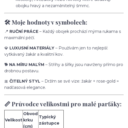
obojku hravý a nezaměnitelný šmrnc.
🛠️ Moje hodnoty v symbolech:
📍
RUČNÍ PRÁCE
– Každý obojek prochází mýma rukama s
maximální péčí.
💎
LUXUSNÍ MATERIÁLY
– Používám jen to nejlepší:
vytkávaný žakár a kvalitní kov.
🐕
NA MÍRU MALÝM
– Střihy a šířky jsou navrženy přímo pro
drobnou postavu.
🎀
ČITELNÝ STYL
– Držím se své vize: žakár + rose-gold =
nadčasová elegance.
📏 Průvodce velikostmi pro malé parťáky:
Obvod
Typický
Velikost
krku
zástupce
(cm)