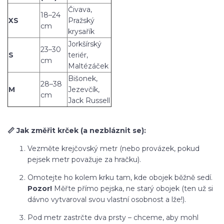
Čivava,
18–24
XS
Pražský
cm
krysařík
Jorkšírský
23–30
S
teriér,
cm
Maltézáček
Bišonek,
28–38
M
Jezevčík,
cm
Jack Russell
📏 Jak změřit krček (a nezbláznit se):
Vezměte krejčovský metr (nebo provázek, pokud
pejsek metr považuje za hračku).
Omotejte ho kolem krku tam, kde obojek běžně sedí.
Pozor!
Měřte přímo pejska, ne starý obojek (ten už si
dávno vytvaroval svou vlastní osobnost a lže!).
Pod metr zastrčte dva prsty – chceme, aby mohl