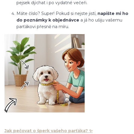
pejsek dýchat i po vydatné večeři.
Máte číslo? Super! Pokud si nejste jistí,
napište mi ho
do poznámky k objednávce
a já ho ušiju vašemu
parťákovi přesně na míru.
Jak pečovat o šperk vašeho parťáka? ✨