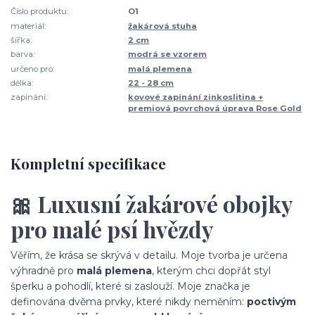
Číslo produktu:
O1
materiál:
žakárová stuha
šířka:
2 cm
barva:
modrá se vzorem
určeno pro:
malá plemena
délka:
22 - 28 cm
zapínání:
kovové zapínání zinkoslitina +
premiová povrchová úprava Rose Gold
Kompletní specifikace
🎀 Luxusní žakárové obojky
pro malé psí hvězdy
Věřím, že krása se skrývá v detailu. Moje tvorba je určena
výhradně pro
malá plemena
, kterým chci dopřát styl
šperku a pohodlí, které si zaslouží. Moje značka je
definována dvěma prvky, které nikdy neměním:
poctivým