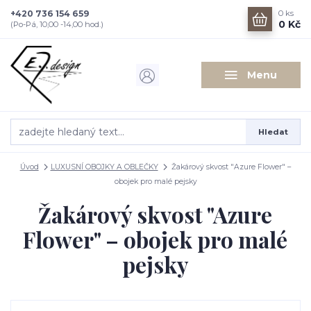
+420 736 154 659
0
ks
0 Kč
(Po-Pá, 10,00 -14,00 hod.)
Menu
Hledat
Úvod
LUXUSNÍ OBOJKY A OBLEČKY
Žakárový skvost "Azure Flower" –
obojek pro malé pejsky
Žakárový skvost "Azure
Flower" – obojek pro malé
pejsky