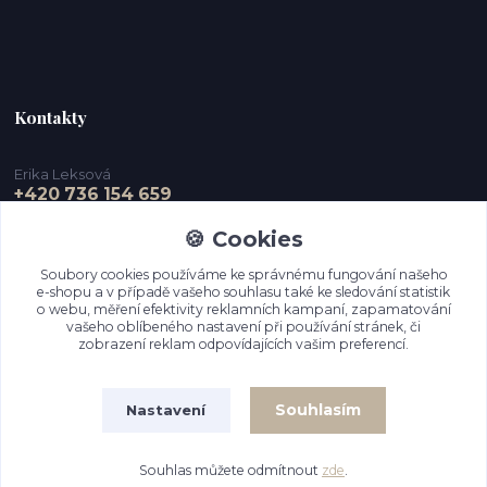
Kontakty
Erika Leksová
+420 736 154 659
🍪 Cookies
info@ejdesign.cz
Soubory cookies používáme ke správnému fungování našeho
e-shopu a v případě vašeho souhlasu také ke sledování statistik
o webu, měření efektivity reklamních kampaní, zapamatování
vašeho oblíbeného nastavení při používání stránek, či
zobrazení reklam odpovídajících vašim preferencí.
Souhlasím
Nastavení
Upravit sběr cookies.
Souhlas můžete odmítnout
zde
.
Vytvořeno na
Eshop-rychle.cz