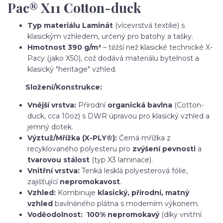
Pac® X11 Cotton-duck
Typ materiálu
Laminát
(vícevrstvá textilie) s
klasickým vzhledem, určený pro batohy a tašky.
Hmotnost
390 g/m²
– těžší než klasické technické X-
Pacy (jako X50), což dodává materiálu bytelnost a
klasický "heritage" vzhled.
Složení/Konstrukce:
Vnější vrstva:
Přírodní
organická bavlna
(Cotton-
duck, cca 10oz) s DWR úpravou pro klasický vzhled a
jemný dotek.
Výztuž/Mřížka (X-PLY®):
Černá mřížka z
recyklovaného polyesteru pro
zvýšení pevnosti
a
tvarovou stálost
(typ X3 laminace).
Vnitřní vrstva:
Tenká lesklá polyesterová fólie,
zajišťující
nepromokavost
.
Vzhled:
Kombinuje
klasický, přírodní, matný
vzhled
bavlněného plátna s moderním výkonem.
Voděodolnost:
100% nepromokavý
(díky vnitřní