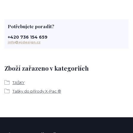
Potřebujete poradit?
+420 736 154 659
info@ejdesign.cz
Zboží zařazeno v kategoriích
TAŠKY
Tašky do přírody X-Pac ®