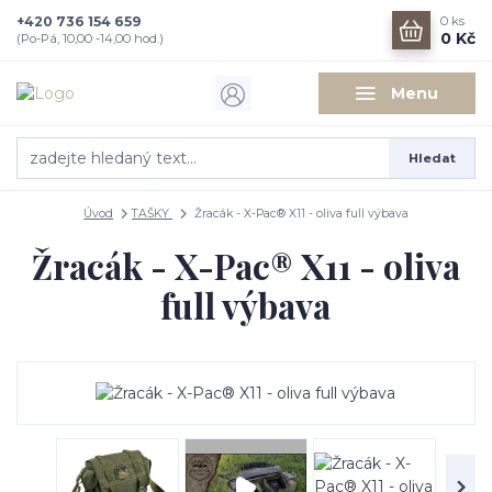
+420 736 154 659
0
ks
0 Kč
(Po-Pá, 10,00 -14,00 hod.)
Menu
Hledat
Úvod
TAŠKY
Žracák - X-Pac® X11 - oliva full výbava
Žracák - X-Pac® X11 - oliva
full výbava