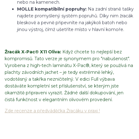
nebo na kamenech.
MOLLE kompatibilní popruhy:
Na zadní straně tašky
najdete promyšlený systém popruhů. Díky nim žracák
bleskově a pevně připevníte na jakýkoli batoh nebo
jinou výstroj, čímž ušetříte místo v hlavní komoře.
Žracák X-Pac® X11 Oliva:
Když chcete to nejlepší bez
kompromisů. Tato verze je synonymem pro "nabušenost".
Vyrobena z high-tech laminátu X-Pac®, který se používá na
plachty závodních jachet – je tedy extrémně lehký,
vodotěsný a takřka nezničitelný. V edici Full výbava
dostáváte kompletní set příslušenství, se kterým jste
okamžitě připraveni vyrazit. Žádné další dokupování, jen
čistá funkčnost v elegantním olivovém provedení.
Zde recenze a předváděčka Žracáku v praxi !