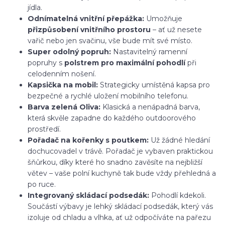
jídla.
Odnímatelná vnitřní přepážka:
Umožňuje
přizpůsobení vnitřního prostoru
– ať už nesete
vařič nebo jen svačinu, vše bude mít své místo.
Super odolný popruh:
Nastavitelný ramenní
popruhy s
polstrem pro maximální pohodlí
při
celodenním nošení.
Kapsička na mobil:
Strategicky umístěná kapsa pro
bezpečné a rychlé uložení mobilního telefonu.
Barva zelená Oliva:
Klasická a nenápadná barva,
která skvěle zapadne do každého outdoorového
prostředí.
Pořadač na kořenky s poutkem:
Už žádné hledání
dochucovadel v trávě. Pořadač je vybaven praktickou
šňůrkou, díky které ho snadno zavěsíte na nejbližší
větev – vaše polní kuchyně tak bude vždy přehledná a
po ruce.
Integrovaný skládací podsedák:
Pohodlí kdekoli.
Součástí výbavy je lehký skládací podsedák, který vás
izoluje od chladu a vlhka, ať už odpočíváte na pařezu