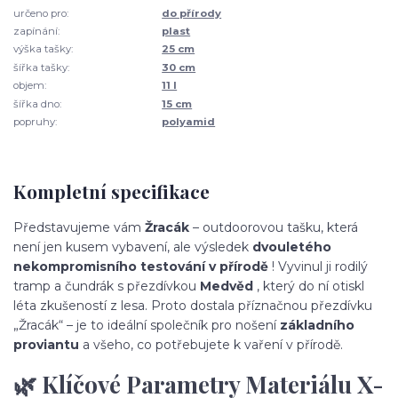
určeno pro:
do přírody
zapínání:
plast
výška tašky:
25 cm
šířka tašky:
30 cm
objem:
11 l
šířka dno:
15 cm
popruhy:
polyamid
Kompletní specifikace
Představujeme vám
Žracák
– outdoorovou tašku, která
není jen kusem vybavení, ale výsledek
dvouletého
nekompromisního testování v přírodě
! Vyvinul ji rodilý
tramp a čundrák s přezdívkou
Medvěd
, který do ní otiskl
léta zkušeností z lesa. Proto dostala příznačnou přezdívku
„Žracák“ – je to ideální společník pro nošení
základního
proviantu
a všeho, co potřebujete k vaření v přírodě.
🌿 Klíčové Parametry Materiálu X-