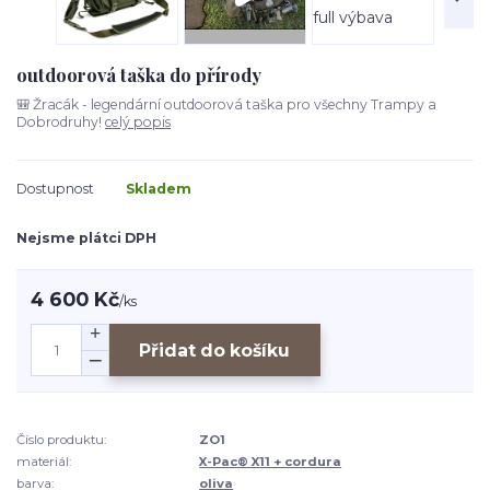
outdoorová taška do přírody
🎒 Žracák - legendární outdoorová taška pro všechny Trampy a
Dobrodruhy!
celý popis
Dostupnost
Skladem
Nejsme plátci DPH
4 600 Kč
/
ks
Přidat do košíku
Číslo produktu:
ZO1
materiál:
X-Pac® X11 + cordura
barva:
oliva