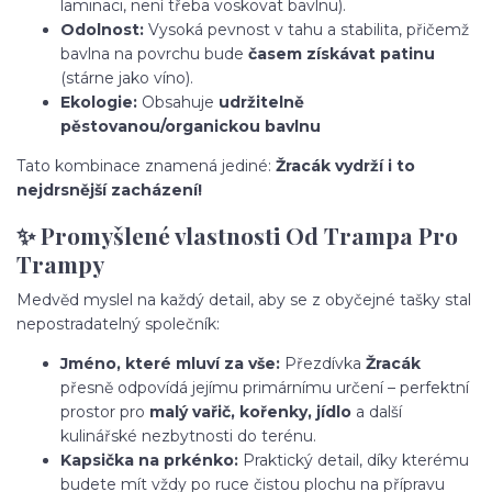
laminaci, není třeba voskovat bavlnu).
Odolnost:
Vysoká pevnost v tahu a stabilita, přičemž
bavlna na povrchu bude
časem získávat patinu
(stárne jako víno).
Ekologie:
Obsahuje
udržitelně
pěstovanou/organickou bavlnu
Tato kombinace znamená jediné:
Žracák vydrží i to
nejdrsnější zacházení!
✨ Promyšlené vlastnosti Od Trampa Pro
Trampy
Medvěd myslel na každý detail, aby se z obyčejné tašky stal
nepostradatelný společník:
Jméno, které mluví za vše:
Přezdívka
Žracák
přesně odpovídá jejímu primárnímu určení – perfektní
prostor pro
malý vařič, kořenky, jídlo
a další
kulinářské nezbytnosti do terénu.
Kapsička na prkénko:
Praktický detail, díky kterému
budete mít vždy po ruce čistou plochu na přípravu