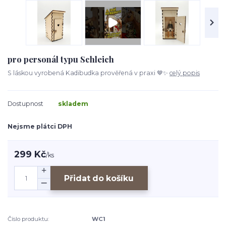
pro personál typu Schleich
S láskou vyrobená Kadibudka prověřená v praxi 🤎✨
celý popis
Dostupnost
skladem
Nejsme plátci DPH
299 Kč
/
ks
Přidat do košíku
Číslo produktu:
WC1