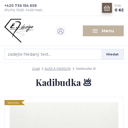
+420 736 154 659
0
ks
0 Kč
(Po-Pá, 10,00 -14,00 hod.)
Menu
Hledat
Úvod
ALEX A MARILYN
Kadibudka 💩
Kadibudka 💩
Novinka