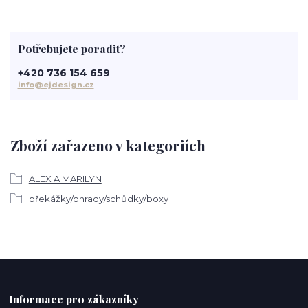
Potřebujete poradit?
+420 736 154 659
info@ejdesign.cz
Zboží zařazeno v kategoriích
ALEX A MARILYN
překážky/ohrady/schůdky/boxy
Informace pro zákazníky