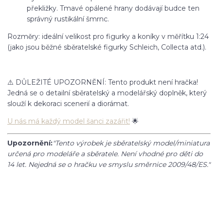
překližky. Tmavé opálené hrany dodávají budce ten
správný rustikální šmrnc.
Rozměry: ideální velikost pro figurky a koníky v měřítku 1:24
(jako jsou běžné sběratelské figurky Schleich, Collecta atd.).
⚠️ DŮLEŽITÉ UPOZORNĚNÍ: Tento produkt není hračka!
Jedná se o detailní sběratelský a modelářský doplněk, který
slouží k dekoraci scenerií a diorámat.
U nás má každý model šanci zazářit!
🌟
Upozornění:
"Tento výrobek je sběratelský model/miniatura
určená pro modeláře a sběratele. Není vhodné pro děti do
14 let. Nejedná se o hračku ve smyslu směrnice 2009/48/ES."