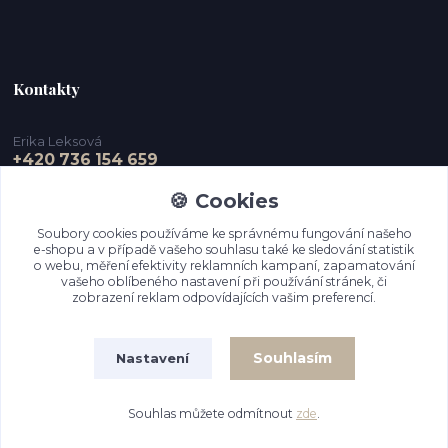
Kontakty
Erika Leksová
+420 736 154 659
🍪 Cookies
info@ejdesign.cz
Soubory cookies používáme ke správnému fungování našeho
e-shopu a v případě vašeho souhlasu také ke sledování statistik
o webu, měření efektivity reklamních kampaní, zapamatování
vašeho oblíbeného nastavení při používání stránek, či
zobrazení reklam odpovídajících vašim preferencí.
Souhlasím
Nastavení
Upravit sběr cookies.
Souhlas můžete odmítnout
zde
.
Vytvořeno na
Eshop-rychle.cz