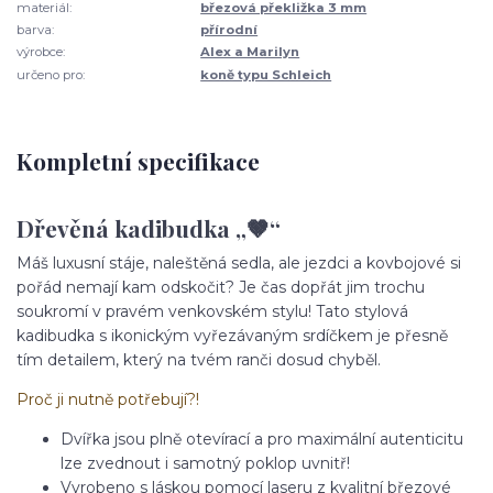
materiál:
březová překližka 3 mm
barva:
přírodní
výrobce:
Alex a Marilyn
určeno pro:
koně typu Schleich
Kompletní specifikace
Dřevěná kadibudka „🤎“
Máš luxusní stáje, naleštěná sedla, ale jezdci a kovbojové si
pořád nemají kam odskočit? Je čas dopřát jim trochu
soukromí v pravém venkovském stylu! Tato stylová
kadibudka s ikonickým vyřezávaným srdíčkem je přesně
tím detailem, který na tvém ranči dosud chyběl.
Proč ji nutně potřebují?!
Dvířka jsou plně otevírací a pro maximální autenticitu
lze zvednout i samotný poklop uvnitř!
Vyrobeno s láskou pomocí laseru z kvalitní březové