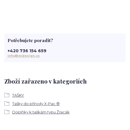
Potřebujete poradit?
+420 736 154 659
info@ejdesign.cz
Zboží zařazeno v kategoriích
TAŠKY
Tašky do přírody X-Pac ®
Doplňky k taškám typu Žracák