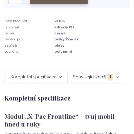
Číslo produktu:
ZD05
materiál:
X-Pac® X11
barva:
černá
určeno pro:
tašky Žracák
zapínání:
plast
popruhy:
polyamid
Kompletní specifikace
Související zboží
1
Kompletní specifikace
Modul „X-Pac Frontline“ – tvůj mobil
hned u ruky
Zapomeň na prohledávání kapes. Tenhle odnímatelný