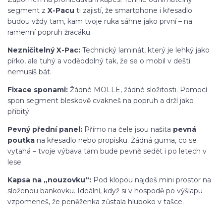
segment z
X-Pacu
ti zajistí, že smartphone i křesadlo
budou vždy tam, kam tvoje ruka sáhne jako první – na
ramenní popruh žracáku
.
Nezničitelný X-Pac:
Technický laminát, který je lehký jako
pírko, ale tuhý a voděodolný tak, že se o mobil v dešti
nemusíš bát
.
Fixace sponami:
Žádné MOLLE, žádné složitosti
. Pomocí
spon segment bleskově cvakneš na popruh a drží jako
přibitý
.
Pevný přední panel:
Přímo na čele jsou našita
pevná
poutka
na křesadlo nebo propisku
. Žádná guma, co se
vytahá – tvoje výbava tam bude pevně sedět i po letech v
lese
.
Kapsa na „nouzovku“:
Pod klopou najdeš mini prostor na
složenou bankovku
. Ideální, když si v hospodě po výšlapu
vzpomeneš, že peněženka zůstala hluboko v tašce
.