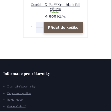
Žracák - X-Pac® X11 - black full
výbava
Skladem
4 600 Kč
/
ks
Přidat do košíku
Informace pro zákazníky
Obchodní podmínky
Doprava a platba
Reklamace
Vrácení zboží