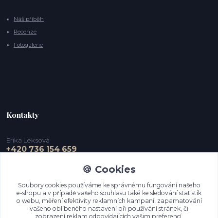
Náš příběh
Recenze
Fotogalerie
Kontakty
Erika Leksová
+420 736 154 659
🍪 Cookies
info@ejdesign.cz
Soubory cookies používáme ke správnému fungování našeho
e-shopu a v případě vašeho souhlasu také ke sledování statistik
o webu, měření efektivity reklamních kampaní, zapamatování
vašeho oblíbeného nastavení při používání stránek, či
zobrazení reklam odpovídajících vašim preferencí.