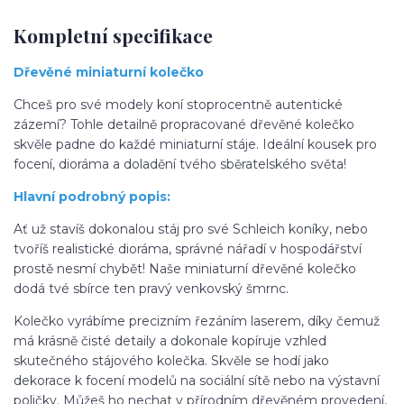
Kompletní specifikace
Dřevěné miniaturní kolečko
Chceš pro své modely koní stoprocentně autentické
zázemí? Tohle detailně propracované dřevěné kolečko
skvěle padne do každé miniaturní stáje. Ideální kousek pro
focení, dioráma a doladění tvého sběratelského světa!
Hlavní podrobný popis:
Ať už stavíš dokonalou stáj pro své Schleich koníky, nebo
tvoříš realistické dioráma, správné nářadí v hospodářství
prostě nesmí chybět! Naše miniaturní dřevěné kolečko
dodá tvé sbírce ten pravý venkovský šmrnc.
Kolečko vyrábíme precizním řezáním laserem, díky čemuž
má krásně čisté detaily a dokonale kopíruje vzhled
skutečného stájového kolečka. Skvěle se hodí jako
dekorace k focení modelů na sociální sítě nebo na výstavní
poličky. Můžeš ho nechat v přírodním dřevěném provedení,