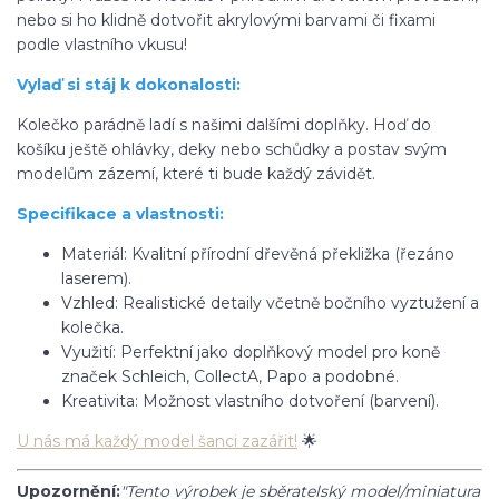
nebo si ho klidně dotvořit akrylovými barvami či fixami
podle vlastního vkusu!
Vylaď si stáj k dokonalosti:
Kolečko parádně ladí s našimi dalšími doplňky. Hoď do
košíku ještě ohlávky, deky nebo schůdky a postav svým
modelům zázemí, které ti bude každý závidět.
Specifikace a vlastnosti:
Materiál: Kvalitní přírodní dřevěná překližka (řezáno
laserem).
Vzhled: Realistické detaily včetně bočního vyztužení a
kolečka.
Využití: Perfektní jako doplňkový model pro koně
značek Schleich, CollectA, Papo a podobné.
Kreativita: Možnost vlastního dotvoření (barvení).
U nás má každý model šanci zazářit!
🌟
Upozornění:
"Tento výrobek je sběratelský model/miniatura