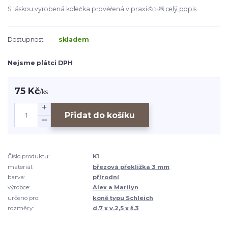
S láskou vyrobená kolečka prověřená v praxi🐴✨💩
celý popis
Dostupnost
skladem
Nejsme plátci DPH
75 Kč
/
ks
Přidat do košíku
Číslo produktu:
K1
materiál:
březová překližka 3 mm
barva:
přírodní
výrobce:
Alex a Marilyn
určeno pro:
koně typu Schleich
rozměry:
d.7 x v.2,5 x š.3