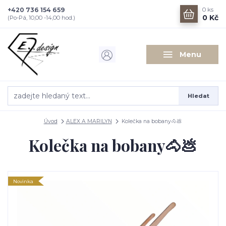
+420 736 154 659
0
ks
0 Kč
(Po-Pá, 10,00 -14,00 hod.)
Menu
Hledat
Úvod
ALEX A MARILYN
Kolečka na bobany🐴💩
Kolečka na bobany🐴💩
Novinka