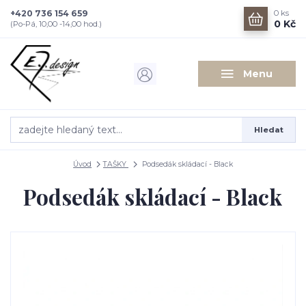
+420 736 154 659
0
ks
0 Kč
(Po-Pá, 10,00 -14,00 hod.)
Menu
Hledat
Úvod
TAŠKY
Podsedák skládací - Black
Podsedák skládací - Black