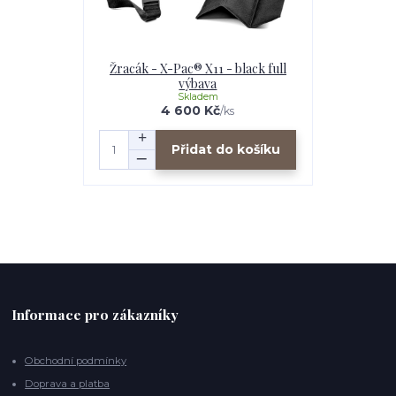
Žracák - X-Pac® X11 - black full
výbava
Skladem
4 600 Kč
/
ks
Přidat do košíku
Informace pro zákazníky
Obchodní podmínky
Doprava a platba