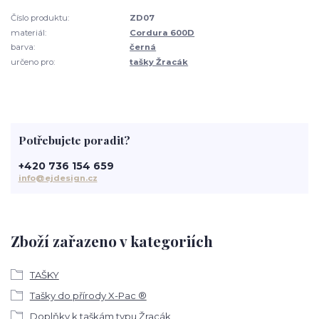
Číslo produktu:
ZD07
materiál:
Cordura 600D
barva:
černá
určeno pro:
tašky Žracák
Potřebujete poradit?
+420 736 154 659
info@ejdesign.cz
Zboží zařazeno v kategoriích
TAŠKY
Tašky do přírody X-Pac ®
Doplňky k taškám typu Žracák