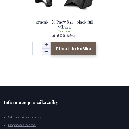
Žracák - X-Pac® X11 - black full
výbava
Skladem
4 600 Kč
/
ks
Přidat do košíku
Informace pro zákazníky
Obchodní podmínky
Doprava a platba