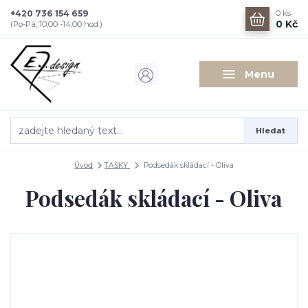
+420 736 154 659
0
ks
0 Kč
(Po-Pá, 10,00 -14,00 hod.)
Menu
Hledat
Úvod
TAŠKY
Podsedák skládací - Oliva
Podsedák skládací - Oliva