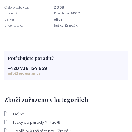
Číslo produktu:
ZD08
materiál:
Cordura 600D
barva:
oliva
určeno pro:
tašky Žracák
Potřebujete poradit?
+420 736 154 659
info@ejdesign.cz
Zboží zařazeno v kategoriích
TAŠKY
Tašky do přírody X-Pac ®
Doplňky k taškám typu Žracák