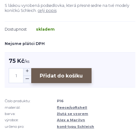
S láskou vyrobená podsedlovka, která přesně sedne na tvé modely
koníčků Schleich.
celý popis
Dostupnost
skladem
Nejsme plátci DPH
75 Kč
/
ks
Přidat do košíku
Číslo produktu:
P16
materiál:
fleece/softshell
barva:
žlutá se vzorem
výrobce:
Alex a Marilyn
určeno pro:
koně typu Schleich