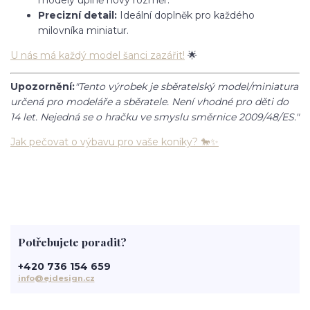
modely úplně nový rozměr.
Precizní detail:
Ideální doplněk pro každého
milovníka miniatur.
U nás má každý model šanci zazářit!
🌟
Upozornění:
"Tento výrobek je sběratelský model/miniatura
určená pro modeláře a sběratele. Není vhodné pro děti do
14 let. Nejedná se o hračku ve smyslu směrnice 2009/48/ES."
Jak pečovat o výbavu pro vaše koníky? 🐎✨
Potřebujete poradit?
+420 736 154 659
info@ejdesign.cz