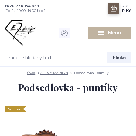
+420 736 154 659
0
ks
0 Kč
(Po-Pá, 10,00 -14,00 hod.)
Menu
Hledat
Úvod
ALEX A MARILYN
Podsedlovka - puntíky
Podsedlovka - puntíky
Novinka