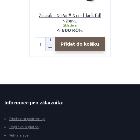
Žracák - X-Pac® X11 - black full
výbava
Skladem
4 600 Kč
/
ks
Přidat do košíku
Informace pro zákazníky
Obchodní podmínky
Doprava a platba
Reklamace