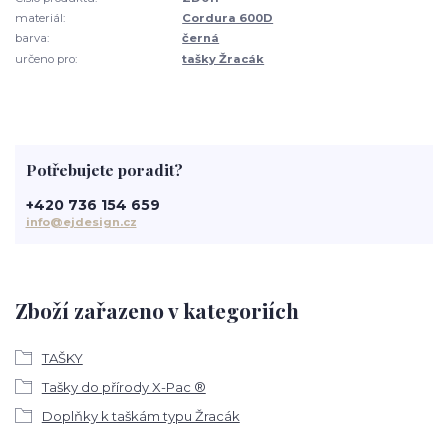
materiál:
Cordura 600D
barva:
černá
určeno pro:
tašky Žracák
Potřebujete poradit?
+420 736 154 659
info@ejdesign.cz
Zboží zařazeno v kategoriích
TAŠKY
Tašky do přírody X-Pac ®
Doplňky k taškám typu Žracák