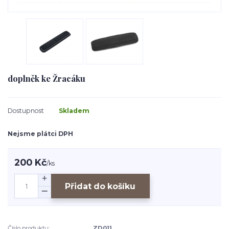
doplněk ke Žracáku
Dostupnost
Skladem
Nejsme plátci DPH
200 Kč
/
ks
Přidat do košíku
Číslo produktu:
ZD011