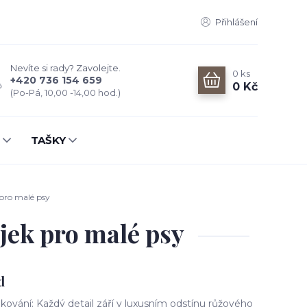
Přihlášení
Nevíte si rady? Zavolejte.
0
ks
+420 736 154 659
0 Kč
(Po-Pá, 10,00 -14,00 hod.)
TAŠKY
pro malé psy
jek pro malé psy
d
kování: Každý detail září v luxusním odstínu růžového