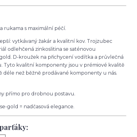
 rukama s maximální péčí.
epší: vytkávaný žakár a kvalitní kov. Trojzubec
iál odlehčená zinkoslitina se saténovou
old. D-kroužek na přichycení vodítka a průvlečná
u. Tyto kvalitní komponenty jsou v prémiové kvalitě
ně déle než běžně prodávané komponenty u nás.
ženy přímo pro drobnou postavu.
rose-gold = nadčasová elegance.
parťáky: