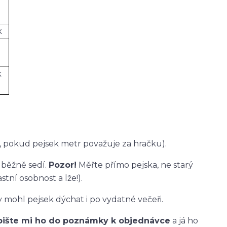
k
k
 pokud pejsek metr považuje za hračku).
 běžně sedí.
Pozor!
Měřte přímo pejska, ne starý
stní osobnost a lže!).
 mohl pejsek dýchat i po vydatné večeři.
pište mi ho do poznámky k objednávce
a já ho