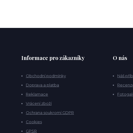
Informace pro zákazníky
O nás
Obchodní podmínky
Náš pří
Doprava a platba
Recenz
Reklamace
Fotogal
Vrácení zboží
Ochrana soukromí GDPR
Cookies
GPSR