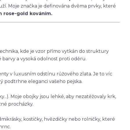
louží. Moje značka je definována dvěma prvky, které
m rose-gold kováním.
technika, kde je vzor přímo vytkán do struktury
é barvy a vysoká odolnost proti oděru.
ty v luxusním odstínu růžového zlata. Je to víc
rý podtrhne eleganci vašeho pejska.
říky...). Moje obojky jsou lehké, aby nezatěžovaly krk,
čné procházky.
mikrásky, kostičky, hvězdičky nebo rolničky, které
mrnc.