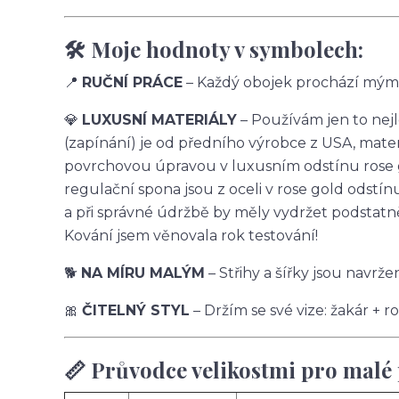
🛠️ Moje hodnoty v symbolech:
📍
RUČNÍ PRÁCE
– Každý obojek prochází mýma
💎
LUXUSNÍ MATERIÁLY
– Používám jen to nejl
(zapínání) je od předního výrobce z USA, mater
povrchovou úpravou v luxusním odstínu rose g
regulační spona jsou z oceli v rose gold odstín
a při správné údržbě by měly vydržet podstat
Kování jsem věnovala rok testování!
🐕
NA MÍRU MALÝM
– Střihy a šířky jsou navr
🎀
ČITELNÝ STYL
– Držím se své vize: žakár + 
📏 Průvodce velikostmi pro malé 