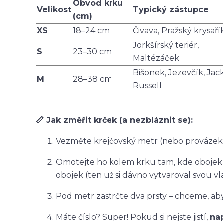
Obvod krku
Velikost
Typický zástupce
(cm)
XS
18–24 cm
Čivava, Pražský krysaří
Jorkšírský teriér,
S
23–30 cm
Maltézáček
Bišonek, Jezevčík, Jac
M
28–38 cm
Russell
📏 Jak změřit krček (a nezbláznit se):
Vezměte krejčovský metr (nebo provázek,
Omotejte ho kolem krku tam, kde obojek
obojek (ten už si dávno vytvaroval svou vla
Pod metr zastrčte dva prsty – chceme, aby
Máte číslo? Super! Pokud si nejste jistí,
na