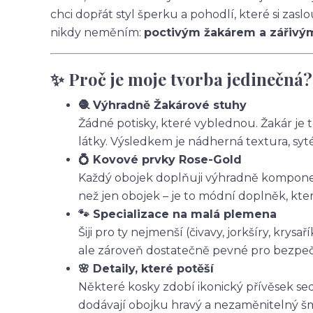
chci dopřát styl šperku a pohodlí, které si zas
nikdy neměním:
poctivým žakárem a zářivý
✨ Proč je moje tvorba jedinečná?
🧶 Výhradně Žakárové stuhy
Žádné potisky, které vyblednou. Žakár je 
látky. Výsledkem je nádherná textura, syt
💍 Kovové prvky Rose-Gold
Každý obojek doplňuji výhradně komponen
než jen obojek – je to módní doplněk, kte
🐾 Specializace na malá plemena
Šiji pro ty nejmenší (čivavy, jorkšíry, krysa
ale zároveň dostatečně pevné pro bezpe
🌸 Detaily, které potěší
Některé kosky zdobí ikonický přívěsek sed
dodávají obojku hravý a nezaměnitelný š