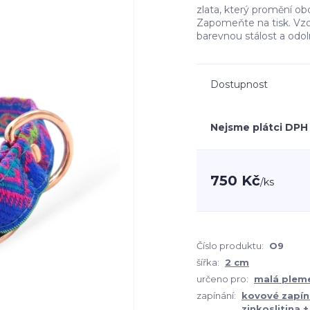
zlata, který promění ob
Zapomeňte na tisk. Vzo
barevnou stálost a odo
Dostupnost
Nejsme plátci DPH
750 Kč
/
ks
Číslo produktu:
O9
šířka:
2 cm
určeno pro:
malá plem
zapínání:
kovové zapín
zinkoslitina 