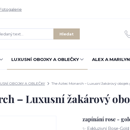
Fotogalerie
Hledat
LUXUSNÍ OBOJKY A OBLEČKY
ALEX A MARILYN
USNÍ OBOJKY A OBLEČKY
The Aztec Monarch – Luxusní žakárový obojek 
ch – Luxusní žakárový obo
zapínání rose - gol
✨ Exkluzivní Rose-Gold 