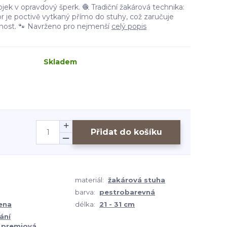
ojek v opravdový šperk. 🧶 Tradiční žakárová technika:
r je poctivě vytkaný přímo do stuhy, což zaručuje
lnost. 🐾 Navrženo pro nejmenší
celý popis
Skladem
Přidat do košíku
materiál:
žakárová stuha
barva:
pestrobarevná
ena
délka:
21 - 31 cm
ání
+ premiová