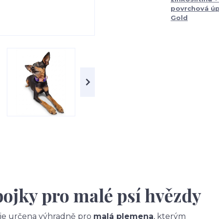
povrchová úp
Gold
bojky pro malé psí hvězdy
a je určena výhradně pro
malá plemena
, kterým