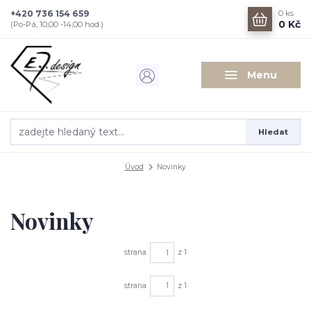
+420 736 154 659
0
ks
0 Kč
(Po-Pá, 10,00 -14,00 hod.)
Menu
Hledat
Úvod
Novinky
Novinky
strana
z 1
strana
z 1