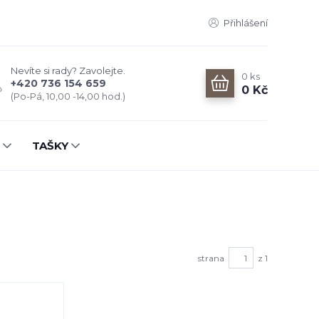
Přihlášení
Nevíte si rady? Zavolejte.
0
ks
+420 736 154 659
0 Kč
(Po-Pá, 10,00 -14,00 hod.)
TAŠKY
strana
z 1