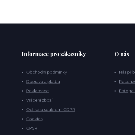
Informace pro zákazníky
O nás
Obchodní podmínky
Náš pří
Doprava a platba
Recenz
Reklamace
Fotogal
Vrácení zboží
Ochrana soukromí GDPR
Cookies
GPSR