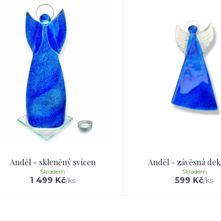
Anděl - skleněný svícen
Anděl - závěsná de
Skladem
Skladem
1 499 Kč
599 Kč
/
ks
/
ks