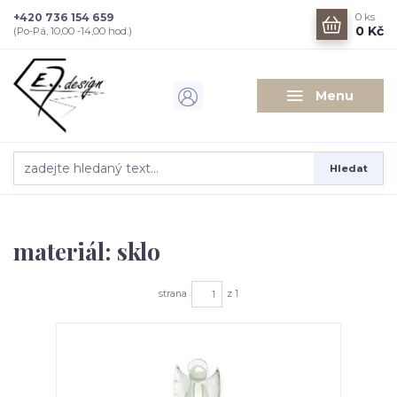
+420 736 154 659
0
ks
0 Kč
(Po-Pá, 10,00 -14,00 hod.)
Menu
Hledat
materiál: sklo
strana
z 1