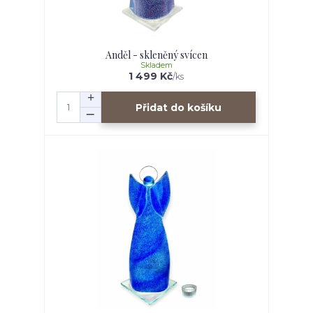
Anděl - skleněný svícen
Skladem
1 499 Kč
/
ks
Přidat do košíku