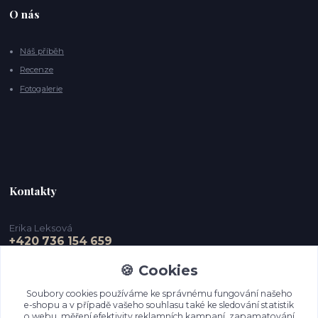
O nás
Náš příběh
Recenze
Fotogalerie
Kontakty
Erika Leksová
+420 736 154 659
🍪 Cookies
info@ejdesign.cz
Soubory cookies používáme ke správnému fungování našeho
e-shopu a v případě vašeho souhlasu také ke sledování statistik
o webu, měření efektivity reklamních kampaní, zapamatování