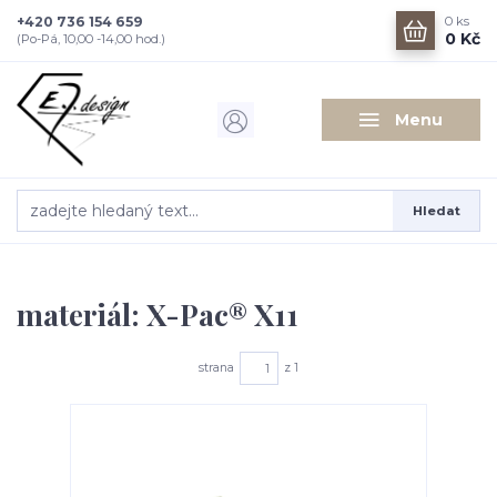
+420 736 154 659
0
ks
0 Kč
(Po-Pá, 10,00 -14,00 hod.)
Menu
Hledat
materiál: X-Pac® X11
strana
z 1