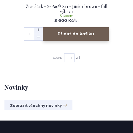
Žracáček - X-Pac® X11 - Junior brown - full
výbava
Skladem
3 600 Kč
/
ks
Přidat do košíku
strana
z 1
Novinky
Zobrazit všechny novinky