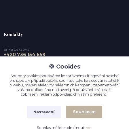
Kontakty
Erika Leksová
+420 736 154 659
🍪 Cookies
info@ejdesign.cz
Soubory cookies používáme ke správnému fungování našeho
e-shopu a v případě vašeho souhlasu také ke sledování statistik
o webu, měření efektivity reklamních kampaní, zapamatování
vašeho oblíbeného nastavení při používání stránek, či
zobrazení reklam odpovídajících vašim preferencí.
Souhlasím
Nastavení
Upravit sběr cookies.
Souhlas můžete odmítnout
zde
.