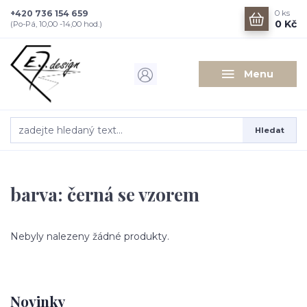
+420 736 154 659
0
ks
0 Kč
(Po-Pá, 10,00 -14,00 hod.)
Menu
Hledat
barva: černá se vzorem
Nebyly nalezeny žádné produkty.
Novinky