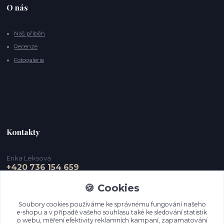
O nás
Náš příběh
Recenze
Fotogalerie
Kontakty
Erika Leksová
+420 736 154 659
🍪 Cookies
info@ejdesign.cz
Soubory cookies používáme ke správnému fungování našeho
e-shopu a v případě vašeho souhlasu také ke sledování statistik
o webu, měření efektivity reklamních kampaní, zapamatování