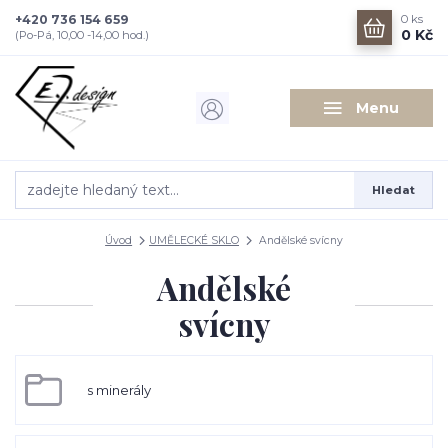
+420 736 154 659
0
ks
0 Kč
(Po-Pá, 10,00 -14,00 hod.)
Menu
Hledat
Úvod
UMĚLECKÉ SKLO
Andělské svícny
Andělské
svícny
s minerály