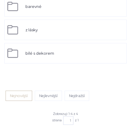
barevné
z lásky
bílé s dekorem
Nejnovější
Nejlevnější
Nejdražší
Zobrazuji 1-4 z 4
strana
z 1