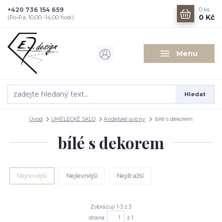
+420 736 154 659
0
ks
0 Kč
(Po-Pá, 10,00 -14,00 hod.)
Menu
Hledat
Úvod
UMĚLECKÉ SKLO
Andělské svícny
bílé s dekorem
bílé s dekorem
Nejnovější
Nejlevnější
Nejdražší
Zobrazuji 1-3 z 3
strana
z 1