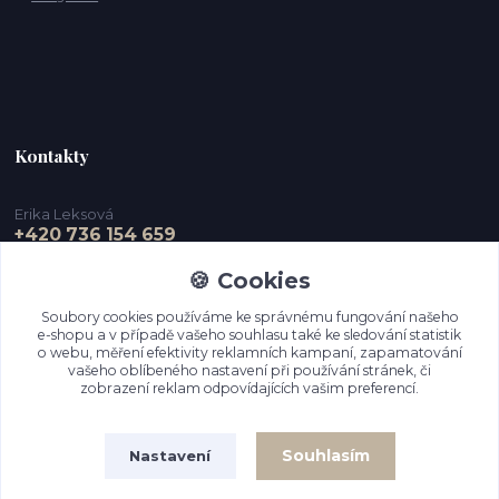
Kontakty
Erika Leksová
+420 736 154 659
🍪 Cookies
info@ejdesign.cz
Soubory cookies používáme ke správnému fungování našeho
e-shopu a v případě vašeho souhlasu také ke sledování statistik
o webu, měření efektivity reklamních kampaní, zapamatování
vašeho oblíbeného nastavení při používání stránek, či
zobrazení reklam odpovídajících vašim preferencí.
Souhlasím
Nastavení
Upravit sběr cookies.