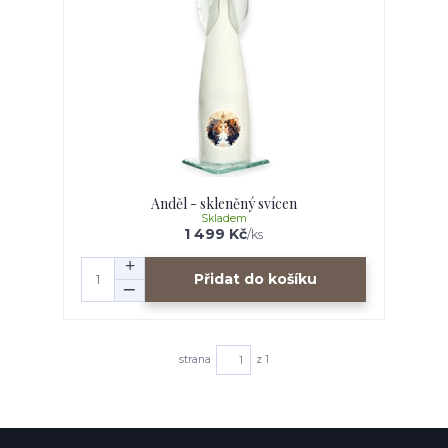
Anděl - skleněný svícen
Skladem
1 499 Kč
/
ks
Přidat do košíku
strana
z 1