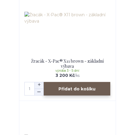
Žracák - X-Pac® X11 brown - základní
výbava
výroba 3 - 5 dní
3 200 Kč
/
ks
Přidat do košíku