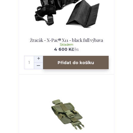
Žracák - X-Pac® X11 - black full výbava
Skladem
4 600 Kč
/
ks
Přidat do košíku