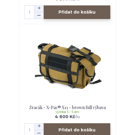
Přidat do košíku
Žracák - X-Pac® X11 - brown full výbava
výroba 3 - 5 dní
4 600 Kč
/
ks
Přidat do košíku