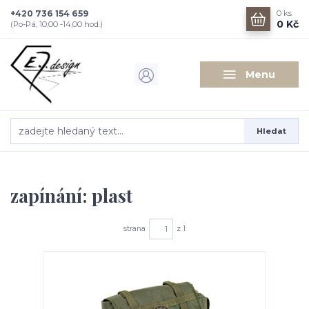
+420 736 154 659
0
ks
0 Kč
(Po-Pá, 10,00 -14,00 hod.)
Menu
Hledat
zapínání: plast
strana
z 1