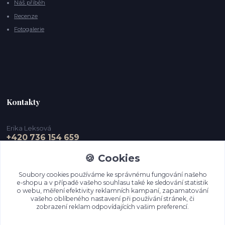
Náš příběh
Recenze
Fotogalerie
Kontakty
Erika Leksová
+420 736 154 659
🍪 Cookies
info@ejdesign.cz
Soubory cookies používáme ke správnému fungování našeho
e-shopu a v případě vašeho souhlasu také ke sledování statistik
o webu, měření efektivity reklamních kampaní, zapamatování
vašeho oblíbeného nastavení při používání stránek, či
zobrazení reklam odpovídajících vašim preferencí.