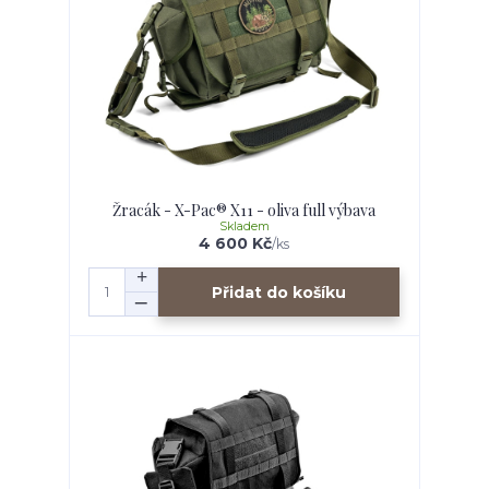
Žracák - X-Pac® X11 - oliva full výbava
Skladem
4 600 Kč
/
ks
Přidat do košíku