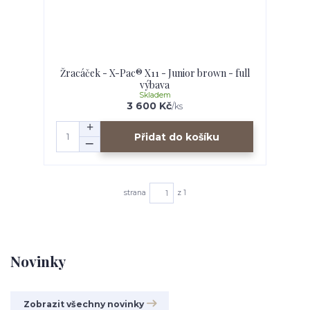
Žracáček - X-Pac® X11 - Junior brown - full
výbava
Skladem
3 600 Kč
/
ks
Přidat do košíku
strana
z 1
Novinky
Zobrazit všechny novinky