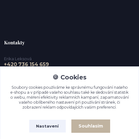
Kontakty
Erika Leksová
+420 736 154 659
🍪 Cookies
info@ejdesign.cz
Soubory cookies používáme ke správnému fungování našeho
e-shopu a v případě vašeho souhlasu také ke sledování statistik
o webu, měření efektivity reklamních kampaní, zapamatování
vašeho oblíbeného nastavení při používání stránek, či
zobrazení reklam odpovídajících vašim preferencí.
Souhlasím
Nastavení
Upravit sběr cookies.