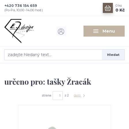
+420 736 154 659
0
ks
0 Kč
(Po-Pá, 10,00 -14,00 hod.)
Menu
Hledat
určeno pro: tašky Žracák
strana
z 2
další