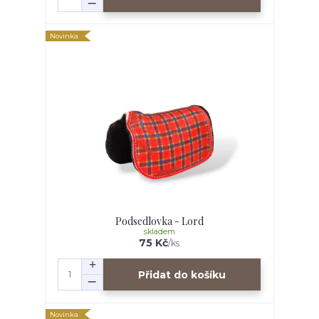
Novinka
Podsedlovka - Lord
skladem
75 Kč
/
ks
Přidat do košíku
Novinka