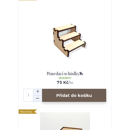
Nasedací schůdky🏇
skladem
75 Kč
/
ks
Přidat do košíku
Novinka