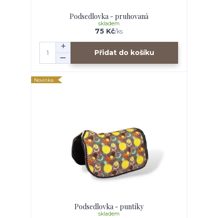
Podsedlovka - pruhovaná
skladem
75 Kč
/
ks
Přidat do košíku
Novinka
Podsedlovka - puntíky
skladem