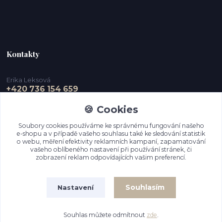
Kontakty
Erika Leksová
+420 736 154 659
🍪 Cookies
info@ejdesign.cz
Soubory cookies používáme ke správnému fungování našeho
e-shopu a v případě vašeho souhlasu také ke sledování statistik
o webu, měření efektivity reklamních kampaní, zapamatování
vašeho oblíbeného nastavení při používání stránek, či
zobrazení reklam odpovídajících vašim preferencí.
Souhlasím
Nastavení
Upravit sběr cookies.
Souhlas můžete odmítnout
zde
.
Vytvořeno na
Eshop-rychle.cz