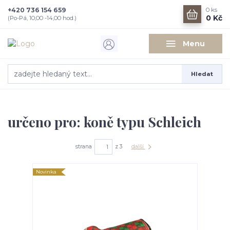
+420 736 154 659
0
ks
0 Kč
(Po-Pá, 10,00 -14,00 hod.)
Menu
Hledat
určeno pro: koně typu Schleich
strana
z 3
další
Novinka